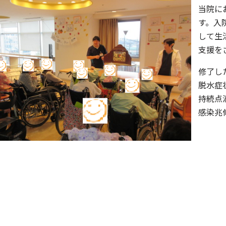
当院に
す。入
して生
支援を
修了し
脱水症
持続点
感染兆